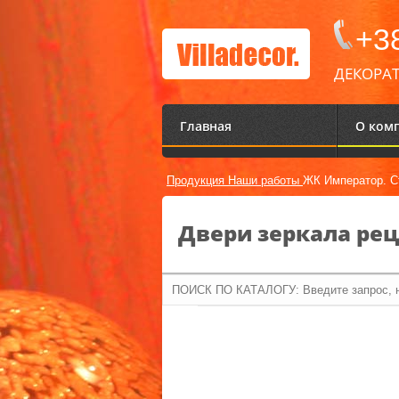
+38
ДЕКОРАТ
Главная
О ком
Продукция
Наши работы
ЖК Император. С
Двери зеркала рец