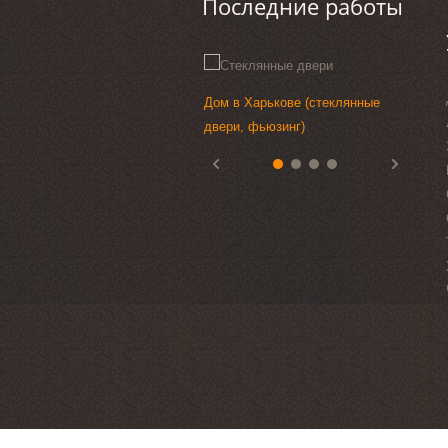
Последние работы
Дом в Харькове (стеклянные
Стекл
Выста
Стекл
двери, фьюзинг)
песко
перег
Киев