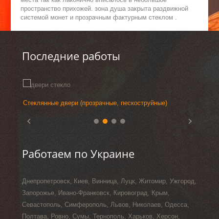
пространство прихожей. зона душа закрыта раздвижной
системой монет и прозрачным фактурным стеклом .
Последние работы
Стеклянные двери (прозрачные, пескоструйные)
Дом в 
Выстав
Стекля
фьюзин
Работаем по Украине
Днепропетровск, Киев, Винница, Луцк, Житомир, Ужгород,
Запорожье, Ивано-Франковск, Кировоград, Крым,
Севастополь, Симферополь, Львов, Николаев, Одесса,
Полтава, Ровно, Сумы, Тернополь, Харьков, Херсон,