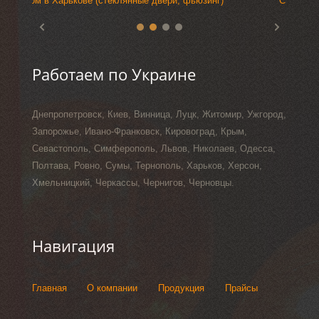
Стеклянные двери (прозрачные, пескоструйные)
Дом в 
Выстав
Стекля
фьюзин
Работаем по Украине
Днепропетровск, Киев, Винница, Луцк, Житомир, Ужгород,
Запорожье, Ивано-Франковск, Кировоград, Крым,
Севастополь, Симферополь, Львов, Николаев, Одесса,
Полтава, Ровно, Сумы, Тернополь, Харьков, Херсон,
Хмельницкий, Черкассы, Чернигов, Черновцы.
Навигация
Главная
О компании
Продукция
Прайсы