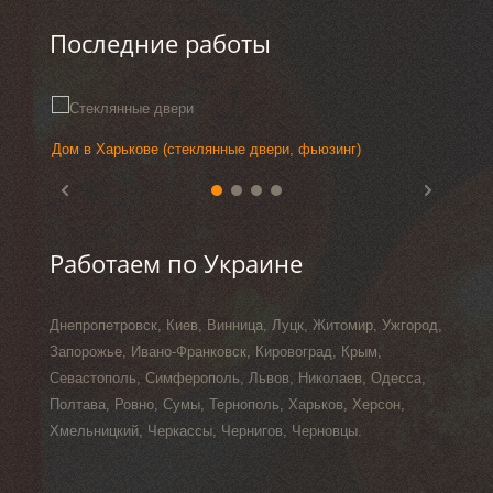
Последние работы
Дом в Харькове (стеклянные двери, фьюзинг)
Стеклян
Выстав
Стекля
фьюзин
Работаем по Украине
Днепропетровск, Киев, Винница, Луцк, Житомир, Ужгород,
Запорожье, Ивано-Франковск, Кировоград, Крым,
Севастополь, Симферополь, Львов, Николаев, Одесса,
Полтава, Ровно, Сумы, Тернополь, Харьков, Херсон,
Хмельницкий, Черкассы, Чернигов, Черновцы.