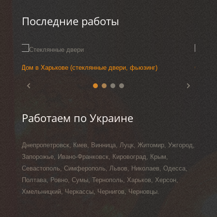
Последние работы
Стеклянные двери (прозрачные, пескоструйные)
Дом в 
Выстав
Стекля
фьюзин
Работаем по Украине
Днепропетровск, Киев, Винница, Луцк, Житомир, Ужгород,
Запорожье, Ивано-Франковск, Кировоград, Крым,
Севастополь, Симферополь, Львов, Николаев, Одесса,
Полтава, Ровно, Сумы, Тернополь, Харьков, Херсон,
Хмельницкий, Черкассы, Чернигов, Черновцы.